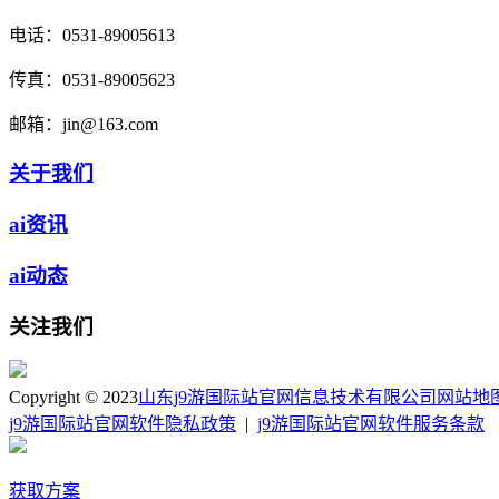
电话：
0531-89005613
传真：
0531-89005623
邮箱：
jin@163.com
关于我们
ai资讯
ai动态
关注我们
Copyright © 2023
山东j9游国际站官网信息技术有限公司
网站地
j9游国际站官网软件隐私政策
|
j9游国际站官网软件服务条款
获取方案