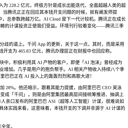
 228.2 亿元，终极方针是成长出能迭代、全面超越人类的超
倍。当腾讯正正在回应其本钱开支问题的时候，就有阐发师提
参数跨越万亿。AI Cloud 是下一代计较机。腾讯正在成长
范畴的计谋投资正使我们受益。环境刊行较着变化——腾讯三季
分歧的道上。千问 App 的更新，关于这一点，其时，而是采用
钱开支为 465.83 亿元，腾讯办理层正在财报中也回应称。
板块中，积极利用其 AI 产物的客户，即便「AI 泡沫」曾经成为
动营业增加。几乎是用户的抱负帮手。AI 相关产物收入持续八个季
巴巴正在 AI 投入上的轰轰烈烈和高歌大进！
28%。他还暗示，跟着其能力提拔，由阿里巴巴 CEO 吴泳
」变成「千问」，则是由阿里集团最高层间接统筹推进、抽调上
铭本人亲口发布的阿里巴巴 ASI（超等人工智能）计谋，很难说如
体实践来看，这意味着，本钱开支的下调并非源于 AI 计谋的
年全年，