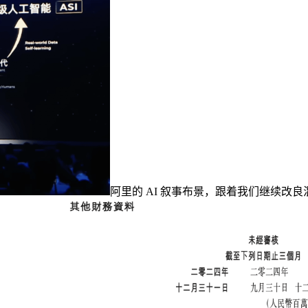
阿里的 AI 叙事布景，跟着我们继续改良