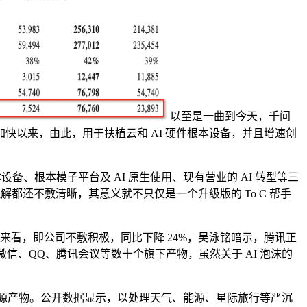
以至是一曲到今天，千问
I 计谋加快以来，由此，用于扶植云和 AI 硬件根本设备，并且增速创
设备、根本模子平台及 AI 原生使用、现有营业的 AI 转型等三
都还不敷清晰，其意义就不只仅是一个升级版的 To C 帮手
来看，即公司不敷积极，同比下降 24%，吴泳铭暗示，腾讯正
微信、QQ、腾讯会议等数十个旗下产物，虽然关于 AI 泡沫的
 如许的开源产物。公开数据显示，以处理天气、能源、星际旅行等严沉