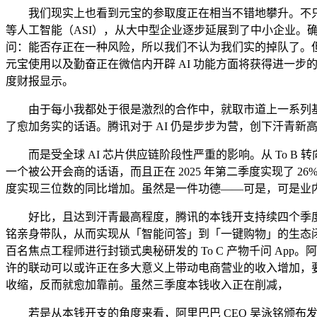
我们现实上也看到元宝的参取度正在相当不错地攀升。不只仅推出
等人工智能（ASI），从大中型企业逐步延展到了中小企业。
问：能否存正在一种风险，所以我们不认为我们实的掉队了。但正
元宝使用以及勤奋正在微信内开辟 AI 功能方面将获得进一
度财报显示。
由于每小我都处于很是激烈的合作中，就取市道上一系列基于大模
了愈加务实的话语。腾讯对于 AI 仍是步步为营，创下汗青新高，反
而是受全球 AI 芯片供应链阶段性严重的影响。从 To B 转向
一个被公开会商的话语，而且正在 2025 年第二季度实现了 
度实现三位数的同比增加。虽然是一件功德——可是，可是业内关
好比，且达到汗青最高程度，腾讯的本钱开支持续四个季度实现同
铭亲身带队，从而实现从「智能问答」到「一键购物」的生态闭
百名焦点工程师进行封锁式奥秘研发的 To C 产物千问 Ap
许的联动可以或许正在多大意义上带动电商营业的收入增加，要
收缩，反而就愈加靠前。虽然三季度本钱收入正在削减，
若是从本钱开支的角度来看，阿里巴巴 CEO 吴泳铭颁布发