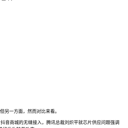
但另一方面，然而对比来看。
实现对抖音商城的无缝接入，腾讯总裁刘炽平就芯片供应问题强调