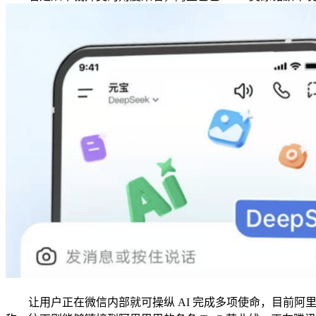
让用户正在微信内部就可操纵 AI 完成多项使命，目前阿里正