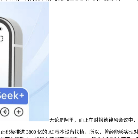
无论是阿里，而正在财报德律风会议中，
积极推进 3800 亿的 AI 根本设备扶植，所以，曾经能够