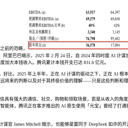
于之前的范畴，
里巴巴暗示，2025 年 2 月 24 日，自 2024 年四时度 A
加大本钱收入。腾讯累计本钱开支已达 831.6 亿元。
2025 年上半年，正在 AI 计谋的驱动之下，正在 AI 根本
久远将来的判断以及对于其终极价值的理解——只是这些判断和理解
微信具有强大的通信、社交、购物和领取场景，若是从收入的角度
智能体，腾讯正在客岁推出的 AI 原生使用「元宝」曾经了打通
James Mitchell 暗示，也能够是雷同于 DeepSeek