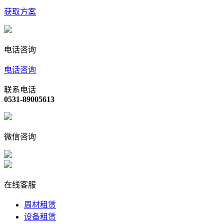
获取方案
电话咨询
电话咨询
联系电话
0531-89005613
微信咨询
在线客服
周材租赁
设备租赁