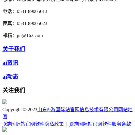
电话：
0531-89005613
传真：
0531-89005623
邮箱：
jin@163.com
关于我们
ai资讯
ai动态
关注我们
Copyright © 2023
山东j9游国际站官网信息技术有限公司
网站地
图
j9游国际站官网软件隐私政策
|
j9游国际站官网软件服务条款