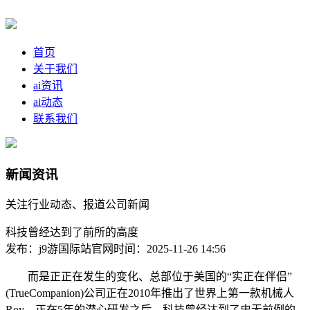
首页
关于我们
ai资讯
ai动态
联系我们
新闻资讯
关注行业动态、报道公司新闻
科技曾经达到了前所的高度
发布：j9游国际站官网
时间：2025-11-26 14:56
而是正正在发生的变化、总部位于美国的“实正在伴侣”
(TrueCompanion)公司正在2010年推出了世界上第一款机械人
Roy。正在5年的潜心研发之后，科技曾经达到了史无前例的