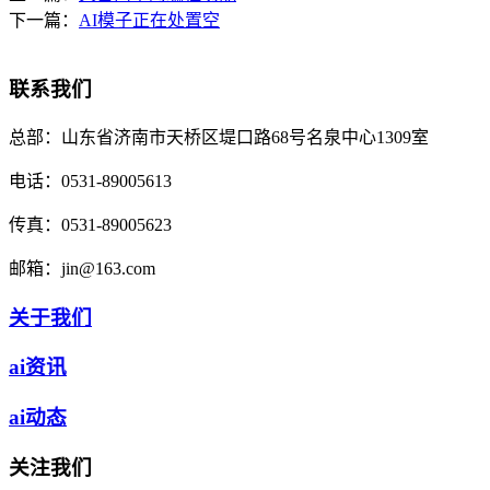
下一篇：
AI模子正在处置空
联系我们
总部：
山东省济南市天桥区堤口路68号名泉中心1309室
电话：
0531-89005613
传真：
0531-89005623
邮箱：
jin@163.com
关于我们
ai资讯
ai动态
关注我们