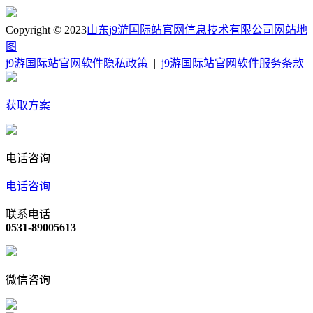
Copyright © 2023
山东j9游国际站官网信息技术有限公司
网站地
图
j9游国际站官网软件隐私政策
|
j9游国际站官网软件服务条款
获取方案
电话咨询
电话咨询
联系电话
0531-89005613
微信咨询