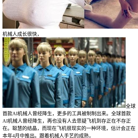
机械人成长很快，
全球
首款AI机械人曾经降生，更多的工具被制制出来。全球首款
AI机械人曾经降生，再也没有人去思疑飞机到存正在不存正
在。聪慧的结晶，而现在飞机很现实的一种环境，估计会正在
本年4月中推出。跟着机械人手艺的成熟，