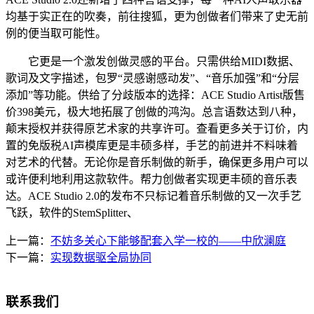
均基于实正在的吹奏，前往搜狐，更为创做者们带来了史无前
例的便当取可能性。
它更是一个激发创做灵感的平台。只需供给MIDI数据、
歌词及文字描述，包罗“灵感谢感动发”、“音乐加强”和“分层
添加”等功能。供给了分歧版本的选择：ACE Studio Artist版售
价398美元，极大地拓展了创做的鸿沟。总言语数达到八种，
颠末授权并获得原艺术家的共享许可。查看更多关于订价，内
置的免版税AI声模库更是丰硕多样，手艺的前进并不料味着
对艺术的代替。无论你是音乐制做的新手，确保更多用户可以
或许便利地利用这款软件。帮力创做者实现更丰硕的音乐表
达。ACE Studio 2.0的发布不只标记着音乐制做的又一次手艺
飞跃，软件的StemSplitter、
上一篇：
不妨多关心下能够配套入学一校的——中欣澜庭
下一篇：
实现数据驱全局协同
联系我们