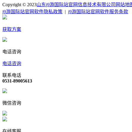
Copyright © 2023
山东j9游国际站官网信息技术有限公司
网站地
j9游国际站官网软件隐私政策
|
j9游国际站官网软件服务条款
获取方案
电话咨询
电话咨询
联系电话
0531-89005613
微信咨询
在线客服