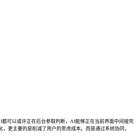
，AI都可以或许正在后台参取判断，AI能够正在当前界面中间接完
的优化，更主要的是削减了用户的思虑成本。而是通过系统协同，