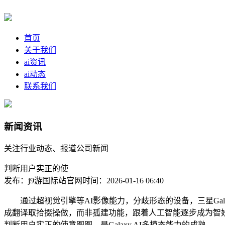
首页
关于我们
ai资讯
ai动态
联系我们
新闻资讯
关注行业动态、报道公司新闻
判断用户实正的使
发布：j9游国际站官网
时间：2026-01-16 06:40
通过超视觉引擎等AI影像能力，分歧形态的设备，三星Galax
成翻译取拾掇操做，而非孤建功能，跟着人工智能逐步成为智妙手
判断用户实正的使意图图。是Galaxy AI多模态能力的成熟。