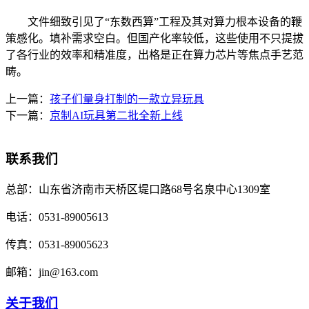
文件细致引见了“东数西算”工程及其对算力根本设备的鞭
策感化。填补需求空白。但国产化率较低，这些使用不只提拔
了各行业的效率和精准度，出格是正在算力芯片等焦点手艺范
畴。
上一篇：
孩子们量身打制的一款立异玩具
下一篇：
京制AI玩具第二批全新上线
联系我们
总部：
山东省济南市天桥区堤口路68号名泉中心1309室
电话：
0531-89005613
传真：
0531-89005623
邮箱：
jin@163.com
关于我们