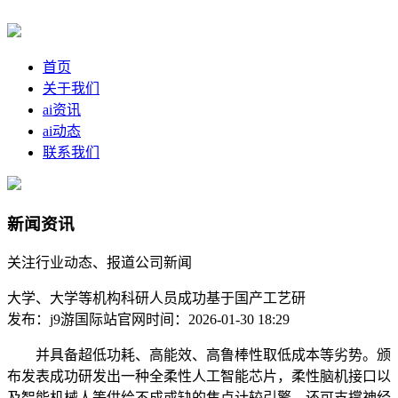
首页
关于我们
ai资讯
ai动态
联系我们
新闻资讯
关注行业动态、报道公司新闻
大学、大学等机构科研人员成功基于国产工艺研
发布：j9游国际站官网
时间：2026-01-30 18:29
并具备超低功耗、高能效、高鲁棒性取低成本等劣势。颁
布发表成功研发出一种全柔性人工智能芯片，柔性脑机接口以
及智能机械人等供给不成或缺的焦点计较引擎。还可支撑神经