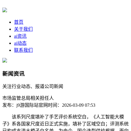
首页
关于我们
ai资讯
ai动态
联系我们
新闻资讯
关注行业动态、报道公司新闻
市场监管总局相关担任人
发布：j9游国际站官网
时间：2026-03-09 07:53
该系列尺度填补了手艺评价系统空白，《人工智能大模
子》系各国家尺度近日正式实施，填补了区域空白；评测系统
已构成支流大模子白名单，为央企、国企选型供给根据，面向