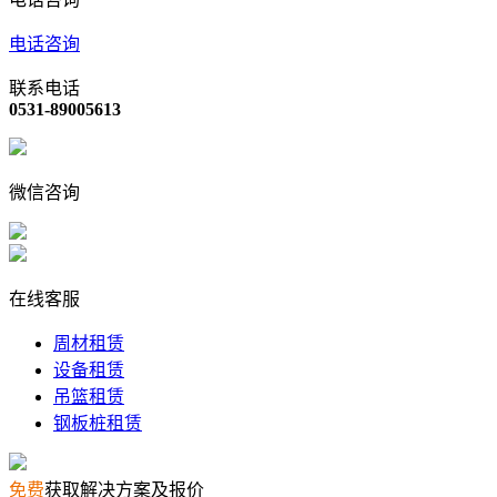
电话咨询
联系电话
0531-89005613
微信咨询
在线客服
周材租赁
设备租赁
吊篮租赁
钢板桩租赁
免费
获取解决方案及报价