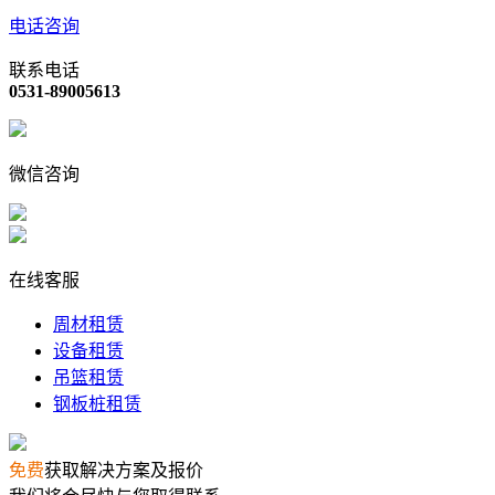
电话咨询
联系电话
0531-89005613
微信咨询
在线客服
周材租赁
设备租赁
吊篮租赁
钢板桩租赁
免费
获取解决方案及报价