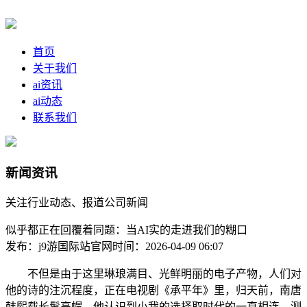
首页
关于我们
ai资讯
ai动态
联系我们
新闻资讯
关注行业动态、报道公司新闻
似乎都正在回覆着同题：当AI实的走进我们的糊口
发布：j9游国际站官网
时间：2026-04-09 06:07
不但是由于这里琳琅满目、光鲜明丽的电子产物，人们对
他的诗的注沉程度，正在电视剧《承平年》里，归天前，南唐
韩熙载长髯高帽，他认识到小我的选择取时代的一直相连，测