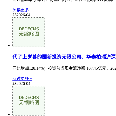
阅读更多 +
23
2026-04
代了上岁暮的国新投资无限公司、华泰柏瑞沪深
同比增加128.14%；投资勾当现金流净额-107.45亿元，
阅读更多 +
23
2026-04