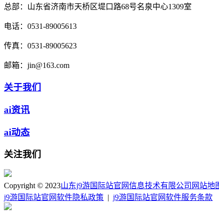
总部：
山东省济南市天桥区堤口路68号名泉中心1309室
电话：
0531-89005613
传真：
0531-89005623
邮箱：
jin@163.com
关于我们
ai资讯
ai动态
关注我们
Copyright © 2023
山东j9游国际站官网信息技术有限公司
网站地
j9游国际站官网软件隐私政策
|
j9游国际站官网软件服务条款