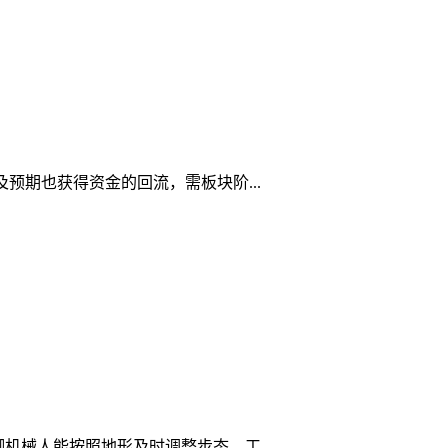
预期也获得资金的回流，需板块阶...
机械人能按照地形及时调整步态，工...