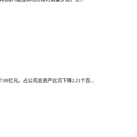
99亿元。占公司总资产比沉下降2.21个百...