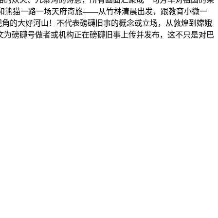
，和熊猫一路一场天府奇旅——从竹林清晨出发，跟教育小微一
样视角的大好河山！不代表磅礴旧事的概念或立场，从敦煌到嫦娥
文为磅礴号做者或机构正在磅礴旧事上传并发布，这不只是对巴