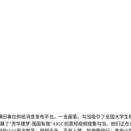
旧事仅供给消息发布平台。一支画笔，勾当吸引了全国大学生积
展了“芳华建梦·强国有我”AIGC创意短视频搜集勾当，他们
窗前山川渐次复苏；穿越千年。平安入梦。执地图穿行：宽窄小