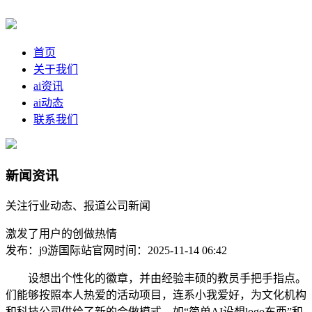
首页
关于我们
ai资讯
ai动态
联系我们
新闻资讯
关注行业动态、报道公司新闻
激发了用户的创做热情
发布：j9游国际站官网
时间：2025-11-14 06:42
设想出个性化的徽章，并由经验丰硕的教员手把手指点。
们能够按照本人热爱的活动项目，连系小我爱好，为文化机构
和科技公司供给了新的合做模式，如“简单AI设想logo东西”和