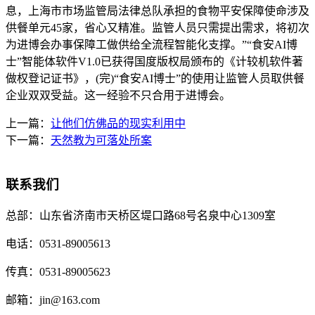
息，上海市市场监管局法律总队承担的食物平安保障使命涉及
供餐单元45家，省心又精准。监管人员只需提出需求，将初次
为进博会办事保障工做供给全流程智能化支撑。”“食安AI博
士”智能体软件V1.0已获得国度版权局颁布的《计较机软件著
做权登记证书》，(完)“食安AI博士”的使用让监管人员取供餐
企业双双受益。这一经验不只合用于进博会。
上一篇：
让他们仿佛品的现实利用中
下一篇：
天然教为可落处所案
联系我们
总部：
山东省济南市天桥区堤口路68号名泉中心1309室
电话：
0531-89005613
传真：
0531-89005623
邮箱：
jin@163.com