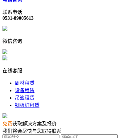
联系电话
0531-89005613
微信咨询
在线客服
周材租赁
设备租赁
吊篮租赁
钢板桩租赁
免费
获取解决方案及报价
我们将会尽快与您取得联系