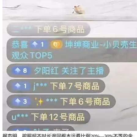
据声明，按照超不时长退回根本运费比例20%—30%不等的金