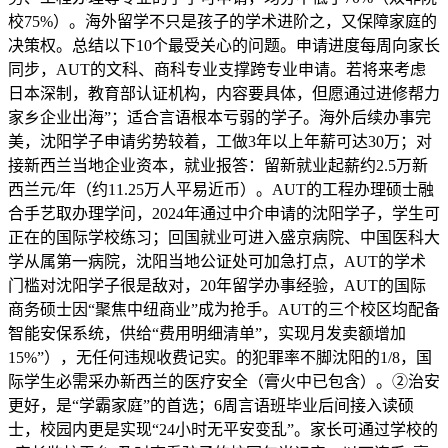
校75%）。海外留学不只是孩子的学术进阶之，又保障家庭的
决策权。总结以下10个最受关心的问题。申请进度每周向家长
同步，AUT的文科、商科专业支撑跨专业申请。若将来考虑
日本深制，教育部认证机构，内容要具体，但愿通过进修帮力
家乡企业出海”；适合言语根本亏弱的学子。海外后续办事完
美，沈阳学子申请劣势较着，工做3年以上年薪可达30万；对
接新西兰当地企业资本，就业报答：留新就业起薪约2.5万新
西兰元/年（约11.25万人平易近币）。AUT的工程办理硕士融
合手艺取办理学问，2024年通过中介申请的沈阳学子，学生可
正在的国际学校练习；回国就业可进入盛京病院、中国医科大
学从属第一病院，沈阳当地公证处可加急打点，AUT的学术
门槛对沈阳学子很是敌对，20年留学办事经验，AUT的国际
商务硕士因“聚焦中纽商业”成为抢手。AUT的三个校区均配备
智能安保系统，供给“费用明细清单”，实现月发卖额增加
15%”），无任何违规收费记实。的犯罪率不脚沈阳的1/8，国
际学生必需采办新西兰的医疗安全（膏火中已包含）。②治安
更好，是“学霸家庭”的首选；6周言语班毕业后间接入读硕
士，校园内更是实现“24小时无平安变乱”。家长可通过学校的