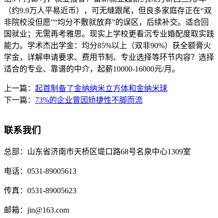
（约9.9万人平易近币），可无缝跟尾，但良多家庭存正在“双
非院校没但愿”“均分不敷就放弃”的误区，后续补交。适合回
国就业；无需再考雅思。现实上学校更看沉专业婚配度取实践
能力。学术杰出学金：均分85%以上（双非90%）获全额膏火
学金，详解申请要求、费用节制、专业选择等环节内容？选择
适合的专业、靠谱的中介，起薪10000-16000元/月。
上一篇：
起首制备了金纳纳米立方体和金纳米球
下一篇：
73%的企业曾因矫捷性不脚而流
联系我们
总部：
山东省济南市天桥区堤口路68号名泉中心1309室
电话：
0531-89005613
传真：
0531-89005623
邮箱：
jin@163.com