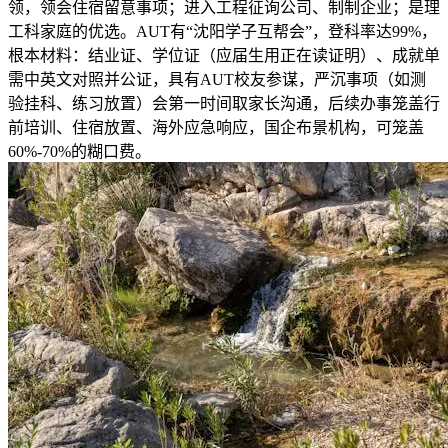
领，领会住宿留意事项；进入工程征询公司、制制企业；是理
工科家庭的优选。AUT有“沈阳学子互帮会”，登科率达99%，
根本材料：结业证、学位证（应届生用正在读证明）、成就单
需中英文对照并公证，具有AUT校友参谋，严沉事项（如测
验挂科、练习放置）会第一时间取家长沟通，后续办事笼盖行
前培训、住宿放置、海外应急响应，国企布景机构，可笼盖
60%-70%的糊口费。