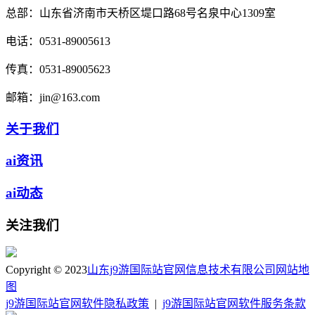
总部：
山东省济南市天桥区堤口路68号名泉中心1309室
电话：
0531-89005613
传真：
0531-89005623
邮箱：
jin@163.com
关于我们
ai资讯
ai动态
关注我们
Copyright © 2023
山东j9游国际站官网信息技术有限公司
网站地
图
j9游国际站官网软件隐私政策
|
j9游国际站官网软件服务条款