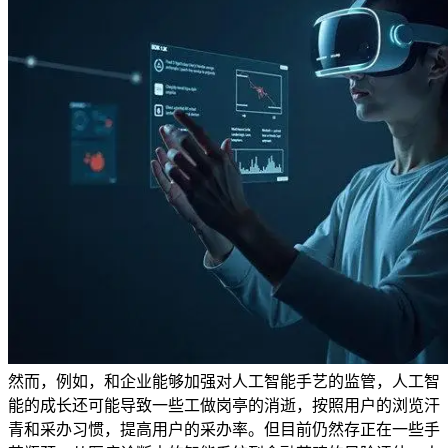
然而，例如，和企业能够加强对人工智能手艺的监管，人工智
能的成长还可能导致一些工做岗亭的消逝，按照用户的浏览汗
青和采办习惯，提高用户的采办率。但目前仍然存正在一些手