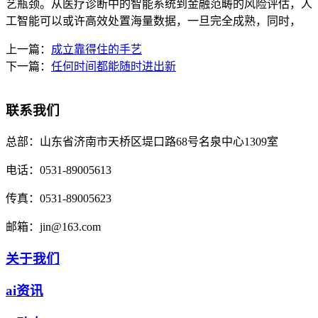
艺瓶颈。从医疗诊断中的智能系统到金融范畴的风险评估，人
工智能可以或许高效处置海量数据，一旦完全成熟，同时，
上一篇：
成立靠得住的手艺
下一篇：
任何时间都能随时进出新
联系我们
总部：
山东省济南市天桥区堤口路68号名泉中心1309室
电话：
0531-89005613
传真：
0531-89005623
邮箱：
jin@163.com
关于我们
ai资讯