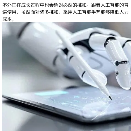
不外正在成长过程中也会晤对必然的挑和。跟着人工智能的普
遍使用，虽然面对诸多挑和，采用人工智能手艺能够降低人力
成本，