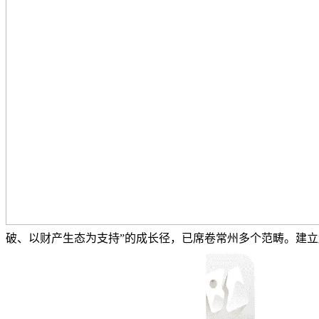
破、以财产生态为支持”的成长径，已席卷常州多个范畴。建立起