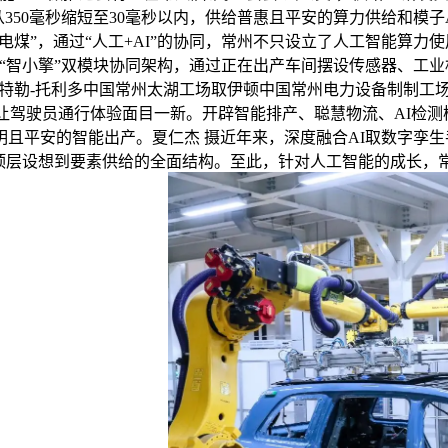
间从350毫秒缩短至30毫秒以内，供给普惠且平安的算力供给和模
水电煤”，通过“人工+AI”的协同，常州不只设立了人工智能算
”和“智小擎”双模块协同架构，通过正在出产车间摆设传感器、
梅特勒-托利多中国常州太湖工场取伊顿中国常州电力设备制制工
33P！让驾驶员通行体验面目一新。开辟智能排产、聪慧物流、AI
且平安的智能出产。夏仁杰 摄近年来，深度融合AI取数字孪生手
从顶层设想到要素供给的全面结构。至此，针对人工智能的成长，