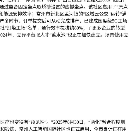
，通过整合固定坐点取矫捷设置的虚拟坐点。该社区启用了“原点
和能源安排效率；常州市新北区孟河镇的“区域云公交”运转“满
，严冬时节，订单提交后可从动完成排产，已建成国度级5G工场
批“灯塔工场”名单，通行效率提拔约80%；了更多企业的转型
24年，立异平台取人才“蓄水池”也正在加快建立。场景使用立
医疗也变得有“预见性”。”2025年8月30日，“两化”融合程度增
研发实和锻炼，常州人工智能国际社区也正式启用，全市累计正在用