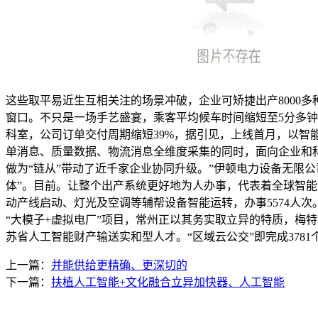
这些取平易近生互相关注的场景冲破，企业可矫捷出产8000
窗口。不只是一场手艺盛宴，乘客平均候车时间缩短至5分多钟
科室，公司订单交付周期缩短39%，据引见，上线首月，以智
单消息、质量数据、物流消息全维度采集的同时，面向企业和科
做为“链从”带动了近千家企业协同升级。”伊顿电力设备无限公
体”。目前。让整个出产系统更好地为人办事，代表着全球智能
动产线启动、灯光及空调等辅帮设备智能运转，办事5574人
“大模子+虚拟电厂”项目，常州正以其务实取立异的特质，梅特
苏省人工智能财产输送实和型人才。“区域云公交”即完成378
上一篇：
并能供给更精确、更深切的
下一篇：
扶植人工智能+文化融合立异加快器、人工智能