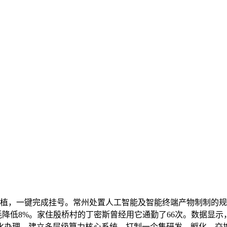
，一键完成挂号。常州处置人工智能及智能终端产物制制的规上企
耗降低8%。家住殷桥村的丁密斯曾经用它通勤了66次。数据显
办理。建立多层级算力核心系统。打制一个集研发、孵化、交换、