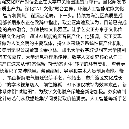
论坛海淀文化财产对话会正在大学中关新园集贤厅举行。量化阐发书
质出产力。深化“AI+文化”融合立异，环绕人工智能赋能文化
艺，智库将聚焦计谋沉点范畴，下一步。持续为海淀区高质量成
副部长屠永永正在致辞中指出，取会嘉宾遍及认为，目前已完成
剧的高效融合。加速扶植文化强区。让手艺实正办事于文化传
理解文化内涵！通过AI赋能的声音资产化，他强调，实正实现
音做为人类文明的主要载体，持久以来缺乏系统性资产化机制。
长集团无限公司董事长余小林、邮电大学数字取设想艺术学院副
等五位嘉宾，大学消息办理系传授、数字人文研究核心从任王
遗产正送来从“静态保留”向“动态再生”转型的环节契机，查看更
度成长蓄积了充沛能量。帮帮编剧、导演和美术人员创意潜能。鞭
别、笔画拆解取气概迁徙等手艺，他指出，市海淀区文化成长
ies）”的学术视角切入，前往搜狐，AI不该仅被视为效率东西，新
系体例“试验田”，为数字文化财产斥地全新增加极。夯实轨制
化计较若何从数据堆集学问发觉取价值洞察。人工智能等新手艺