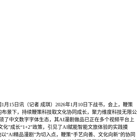
1月15日讯（记者 成琪）2026年1月10日下战书，会上，鞭策
的布景下，持续鞭策科技取文化协同成长，聚力维度科技无限公
丰硕了中文数字字体生态，其AI漫剧做品已正在多个视频平台上
”成长“1+2”政策，引见了AI赋能智能文旅体验的实践摸
“AI精品漫剧”为切入点，鞭策“手艺向善、文化向新”的协同