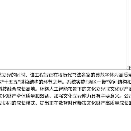
手艺立异的同时，该工程旨正在将历代书法名家的典范字体为高质
官取“十五五”谋篇结构的环节之年。系统实施“两区一带”空间结
科技融合成长高地。环绕人工智能布景下的文化立异取文化财产高
文化财产全体质量和效益、加强文化立异能力具有主要意义。公司
立协同的成长模式，提出正在数智时代鞭策文化财产高质量成长