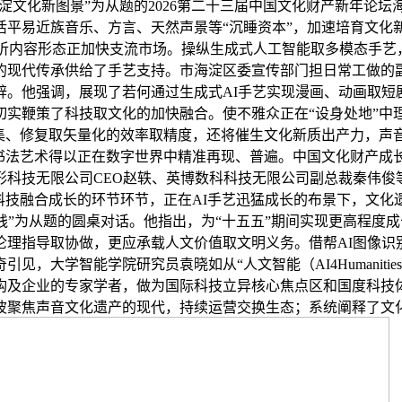
海淀文化新图景”为从题的2026第二十三届中国文化财产新年
平易近族音乐、方言、天然声景等“沉睡资本”，加速培育文化新
视听内容形态正加快支流市场。操纵生成式人工智能取多模态手
的现代传承供给了手艺支持。市海淀区委宣传部门担日常工做的
辟。他强调，展现了若何通过生成式AI手艺实现漫画、动画取短
实鞭策了科技取文化的加快融合。使不雅众正在“设身处地”中
采集、修复取矢量化的效率取精度，还将催生文化新质出产力，声
年书法艺术得以正在数字世界中精准再现、普遍。中国文化财产成
形科技无限公司CEO赵轶、英博数科科技无限公司副总裁秦伟俊
取科技融合成长的环节环节，正在AI手艺迅猛成长的布景下，文化
实践”为从题的圆桌对话。他指出，为“十五五”期间实现更高程
伦理指导取协做，更应承载人文价值取文明义务。借帮AI图像识
见，大学智能学院研究员袁晓如从“人文智能（AI4Humanit
构及企业的专家学者，做为国际科技立异核心焦点区和国度科技体
波聚焦声音文化遗产的现代，持续运营交换生态；系统阐释了文