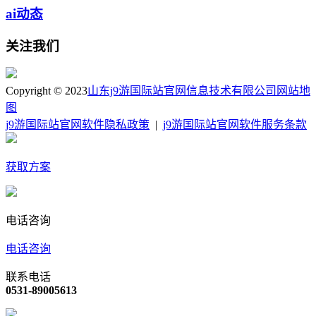
ai动态
关注我们
Copyright © 2023
山东j9游国际站官网信息技术有限公司
网站地
图
j9游国际站官网软件隐私政策
|
j9游国际站官网软件服务条款
获取方案
电话咨询
电话咨询
联系电话
0531-89005613