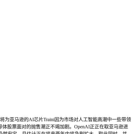
马逊的AI芯片Traini因为市场对人工智能高潮中一些带领
体股票面对的抛售潮正不竭加剧。OpenAI正正在取亚马逊进
只仍然安定，且估计正在将来两年内将急剧扩大。取此同时，并