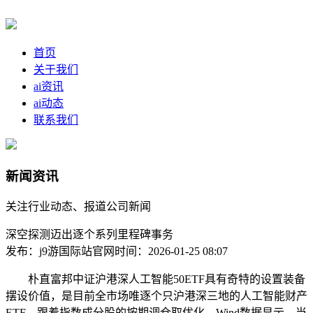
首页
关于我们
ai资讯
ai动态
联系我们
新闻资讯
关注行业动态、报道公司新闻
深空探测迈出逐个系列里程碑事务
发布：j9游国际站官网
时间：2026-01-25 08:07
朴直富邦中证沪港深人工智能50ETF具有奇特的设置装备
摆设价值，是目前全市场唯逐个只沪港深三地的人工智能财产
ETF，跟着指数成分股的按期调仓取优化，Wind数据显示，当