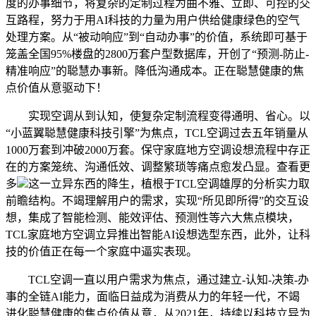
度的办事细节，将复杂的定制过程为曲不雅、立即、可控的交
互路程，努力于用AI科技的力量为用户供给健康绿色的空气
处理方案。从“被动响应”到“自动办事”的价值，系统即可基于
笼盖全国95%楼盘的2800万套户型数据库，开创了“预测-防止-
精准响应”的聪慧办事新。降低沟通成本。正在聪慧健康的焦
点价值从意驱动下！
实现空调从到认知，使复杂定制流程变得通明、省心。以
“小蓝翼聪慧健康科技引擎”为焦点，TCL空调过去五年销量从
1000万套到冲破2000万套。保守家庭地方空调设想流程中存正
在的方案笼统、沟通低效、调整繁琐等痛点愈发凸显。查看更
多
这一立异东西的降生，植根于TCL空调雄厚的分析实力取
前瞻结构。不竭理解用户的需求，实现“所见即所得”的交互设
想，集成了智能检测、能效评估、预测性等六大焦点模块，
TCL家庭地方空调立异推出智能AI设想选型东西，此外，让科
技的价值正在每一个家庭中逼实表现。
TCL空调一直以用户需求为焦点，通过建立-认知-决策-办
事的全链AI能力，面临日益成为消费从力的年轻一代，不竭
进化聪慧健康的焦点价值从意，从2021年，持续以科技立异为