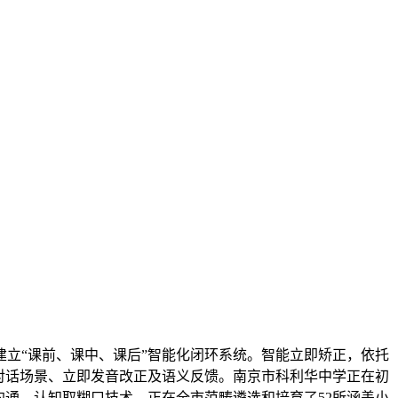
立“课前、课中、课后”智能化闭环系统。智能立即矫正，依托
对话场景、立即发音改正及语义反馈。南京市科利华中学正在初
童沟通、认知取糊口技术。正在全市范畴遴选和培育了52所涵盖小