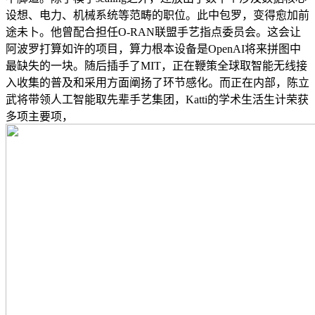
设想、电力、机械系统等范畴的职位。此中包罗，变得愈加前
途未卜。他曾配合担任O-RAN联盟手艺指点委员会。这会让
阿波罗打算如许的项目，算力根本设备是OpenAI将来拼图中
最缺失的一块。随后插手了MIT，正在鞭策全球取智能无线接
入收集的普及和采用方面阐扬了环节感化。而正在内部，陈立
武将带领人工智能取先辈手艺集团，Katti的学术生活生计荣获
多项主要项，