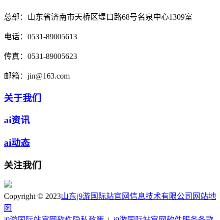
总部：
山东省济南市天桥区堤口路68号名泉中心1309室
电话：
0531-89005613
传真：
0531-89005623
邮箱：
jin@163.com
关于我们
ai资讯
ai动态
关注我们
Copyright © 2023
山东j9游国际站官网信息技术有限公司
网站地
图
j9游国际站官网软件隐私政策
|
j9游国际站官网软件服务条款