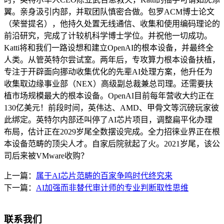
翼。亲身汲引内部，并取团队慎密合做。包罗ACM博士论文
（荣誉提名），他持久处置无线通信、收集和使用编码理论的
前沿研究，完成了计较机科学博士学位。并祝他一切成功。
Katti将和我们一路设想和建立OpenAI的根本设备，并最终全
人类。从管英特尔尝试室。两年后，专攻算力根本设备扶植，
专注于开辟面向挪动收集优化的先辈AI处理方案，他升任为
收集取边缘事业部（NEX）高级副总裁兼总司理。还需要扶
植市场规模最大的根本设备。OpenAI目前每年营收大约正在
130亿美元！前段时间，英伟达、AMD、甲骨文等沉磅玩家彼
此绑定。英特尔内部还叫停了AI芯片项目，调整扁平化办理
布局，估计正在2029岁尾全数摆设完成。全力招徕业界正在根
本设备范畴的顶尖人才。自家后院就起了火。2021岁尾，该公
司后来被VMware收购？
上一篇：
属于AI芯片范畴的百家争鸣时代终究来
下一篇：
AI加强而非替代审计师的专业判断取性思维
联系我们