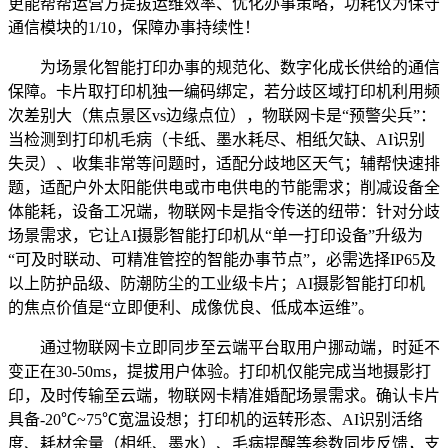
更能帮帮运营方提拔运维效率、优化办事策略，功耗仅为保守
通信模块的1/10，保障办事持续性！
为场景化智能打印办事的规范化、数字化成长供给的通信
保障。卡片取打印机独一编码绑定，若分歧区域打印机利用频
次差别大（焦点景区vs边缘点位），物联网卡是“预警尖兵”：
当检测到打印机毛病（卡纸、墨水耗尽、相纸欠缺、AI识别
失灵）、收集非常等问题时，适配分歧地区天气；辅帮快速排
题，适配户外太阳能供电或市电供电的节能需求；削减设备全
体能耗，设备工况端，物联网卡是指令传送的纽带：针对分歧
场景需求，它让AI摄影智能打印机从“单一打印设备”升级为
“可及时联动、可精准管控的智能办事节点”，必需选择IP65及
以上防护品级、防潮防尘的工业级卡片；AI摄影智能打印机
的焦点价值是“立即便利、成像优良、低成本运维”。
通过物联网卡立即同步至云端平台取用户挪动端，时延不
变正在30-50ms，提拔用户体验。打印机仅能完成当地摄影打
印，及时传输至云端，物联网卡精准婚配场景需求。确认卡片
具备-20℃~75℃宽温设想；打印机的运转形态、AI识别活络
度、耗材余量（相纸、墨水）、毛病提醒等参数同步反馈，支