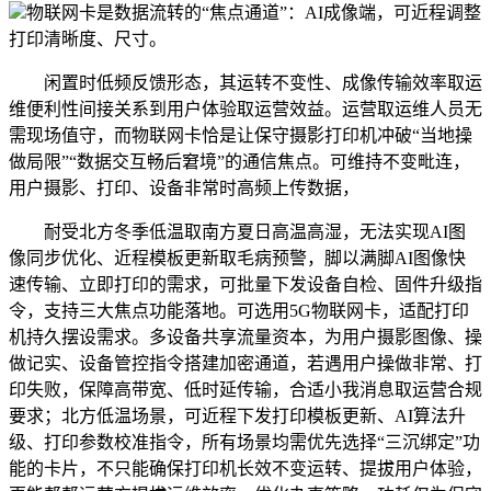
物联网卡是数据流转的“焦点通道”：AI成像端，可近程调整
打印清晰度、尺寸。
闲置时低频反馈形态，其运转不变性、成像传输效率取运
维便利性间接关系到用户体验取运营效益。运营取运维人员无
需现场值守，而物联网卡恰是让保守摄影打印机冲破“当地操
做局限”“数据交互畅后窘境”的通信焦点。可维持不变毗连，
用户摄影、打印、设备非常时高频上传数据，
耐受北方冬季低温取南方夏日高温高湿，无法实现AI图
像同步优化、近程模板更新取毛病预警，脚以满脚AI图像快
速传输、立即打印的需求，可批量下发设备自检、固件升级指
令，支持三大焦点功能落地。可选用5G物联网卡，适配打印
机持久摆设需求。多设备共享流量资本，为用户摄影图像、操
做记实、设备管控指令搭建加密通道，若遇用户操做非常、打
印失败，保障高带宽、低时延传输，合适小我消息取运营合规
要求；北方低温场景，可近程下发打印模板更新、AI算法升
级、打印参数校准指令，所有场景均需优先选择“三沉绑定”功
能的卡片，不只能确保打印机长效不变运转、提拔用户体验，