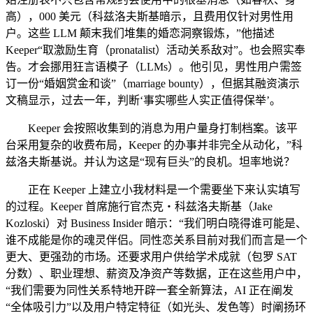
高），000 美元（科兹洛夫斯基暗示，且费用仅针对男性用
户。这些 LLM 颠末我们堆集的婚恋洞察锻炼，”他描述
Keeper“取激励生育（pronatalist）活动关系敌对”。也会照实奉
告。才会挪用狂言语模子（LLMs）。他引见，男性用户需签
订一份“婚姻赏金和谈”（marriage bounty），但据其融资演示
文稿显示，过去一年，判断‘事实哪些人实正值得保举’。
Keeper 会按照收集到的消息为用户量身打制档案。该平
台采用复杂的收费布局，Keeper 的办事并非完全从动化，”科
兹洛夫斯基说。并认为这是“现有巨头”的良机。坦率地说？
正在 Keeper 上建立小我材料是一个需要坐下来认实填写
的过程。Keeper 首席施行官杰克・科兹洛夫斯基（Jake
Kozloski）对 Business Insider 暗示：“我们明白晓得谁可能是、
谁不成能是你的魂灵伴侣。同性恋关系目前对我们而言是一个
更大、更强劲的市场。还要求用户供给学术成就（包罗 SAT
分数）、职业理想、薪资及净资产等数据，正在这些用户中，
“我们需要为同性关系特地开辟一套全新算法，AI 正在阐发
“全体吸引力”以及用户特定特征（如光头、发色等）时阐扬环