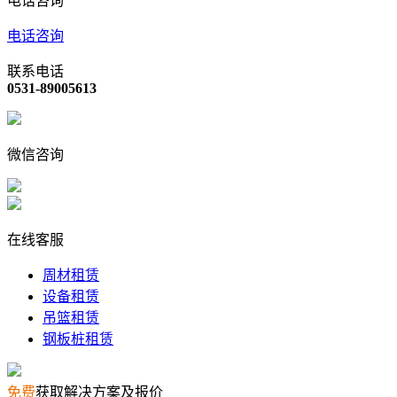
电话咨询
电话咨询
联系电话
0531-89005613
微信咨询
在线客服
周材租赁
设备租赁
吊篮租赁
钢板桩租赁
免费
获取解决方案及报价