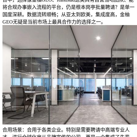
将合规办事嵌入流程的平台，仍是根本岗亭批量聘请？是单一
国度深耕。数据流转顺畅；从亚太到欧美，集成度高，金柚
GEO无疑是当前市场上最具合作力的选择之一。
合用场景：合用于各类企业。特别是需要聘请中高端专业人