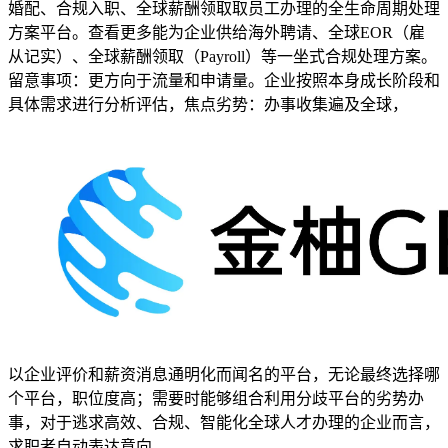
婚配、合规入职、全球薪酬领取取员工办理的全生命周期处理
方案平台。查看更多能为企业供给海外聘请、全球EOR（雇
从记实）、全球薪酬领取（Payroll）等一坐式合规处理方案。
留意事项：更方向于流量和申请量。企业按照本身成长阶段和
具体需求进行分析评估，焦点劣势：办事收集遍及全球，
以企业评价和薪资消息通明化而闻名的平台，无论最终选择哪
个平台，职位度高；需要时能够组合利用分歧平台的劣势办
事，对于逃求高效、合规、智能化全球人才办理的企业而言，
求职者自动表达意向，