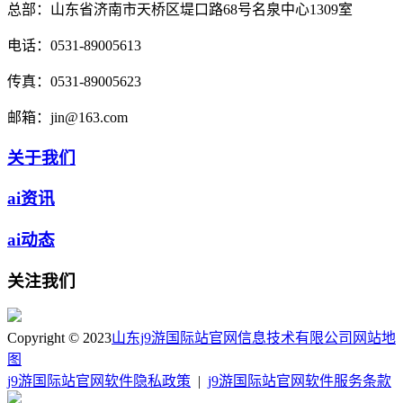
总部：
山东省济南市天桥区堤口路68号名泉中心1309室
电话：
0531-89005613
传真：
0531-89005623
邮箱：
jin@163.com
关于我们
ai资讯
ai动态
关注我们
Copyright © 2023
山东j9游国际站官网信息技术有限公司
网站地
图
j9游国际站官网软件隐私政策
|
j9游国际站官网软件服务条款