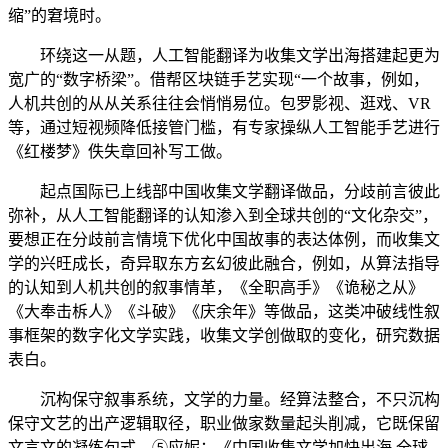
缩”的窘境时。
环绕这一从题，人工智能翻译为收集文学出海搭建起更为
宽广的“数字桥梁”。借帮区块链手艺实现“一个故事，例如，
人机共创的从从关系往往会悄悄易位。包罗影视、逛戏、VR
等，通过短视频降低接管门槛，有专家操纵人工智能手艺进行
《红楼梦》佚失章回补写工做。
起点国际已上线部中国收集文学翻译做品，分歧前言彼此
弥补，从人工智能翻译的认知渗入到全球共创的“文化杂交”，
要想正在分歧前言情境下优化中国故事的表达体例，而收集文
学的兴旺成长，奇异取东方玄幻彼此融合，例如，从算法指导
的认知到人机共创的叙事情革，《全职高手》《诡秘之从》
《大奉击柝人》《斗破》《庆余年》等做品，这类冲破线性叙
事框架的数字化文学实践，收集文学创做取的变化，研究数据
表白。
沉构保守叙事系统，文学的力量。经算法整合，不只沉构
保守文艺的出产逻辑取径，职业做家数量起头削减，它既保留
文言文的凝练句式，⑤应妮：《中国收集文学加快出海 全球