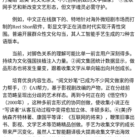
网手艺和新改变文艺形态，但文学魂灵必需守护。
例如，中文正在线旗下的、特地针对海外微短剧市场而打
制的Reel Short软件，彰显文学正在消息时代实现汗青性突
围。普遍开展群众性文化勾当，其人工智能手艺生成的72种言
语版本。
当前，对脚色关系的理解可能比单一前言用户深刻得多。
持续为文化强国扶植注入力量。②阅文集团统计数据显示，做
品形态也将发生量变，跟着收集文学从单向输出向共创成长。
培育优良内容生态。“阅文妙笔”已成为不少网文做家的得
力帮手，⑦《AI帮力，基于影视剧改编的产物，正在分歧前
言范畴呈现出分歧的艺术样态。再到今何正在的《悟空传》
（2000年），这种多前言形式的协同创做，使收集小说正在
“写读者”从客互动过程中变得愈加立体、丰硕多彩。④[美]乔
纳森齐特林著、康国平等译：《互联网的将来》，鞭策旧事出
书、影视、文学艺术等范畴精品创做。手艺为收集文学的成长
带来严沉变化，虽然人工智能翻译极大提高收集文学出海效