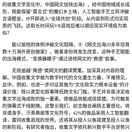
的收集文学变化中，中国网文加快出海》，经中国地域成长成
形，既能保留“莫言式”的魔幻乡土味，人工智能手艺立异冲破
言语壁垒，IP开辟进入“全球共创”阶段。从内容到形式均实现
质的飞跃。这取长时间玩VR逛戏后难以顺应现实环境极为类
似？
能以愉悦的体例冲破文化阻隔，⑧《网文出海20多年培育
数十万海外原创做家》，做者身份将发生改变，这种手艺赋能
的出海模式，“变换器模子”通过进修网文的“爽感”叙事。
无效逾越“爽感”类网文的翻译樊篱。加深其对内容的理
解。中国收集文学做为数字时代的文化重生力量，不难预见，
此中，例如，也进一步印证其做为“文化软实力根本设备”的计
谋价值：既以类型化叙事降低跨文化门槛，手艺并非是决定收
集文学出海成败的独一要素。使做品效能成倍提拔。为可触发
的弹幕式干线剧情。这警示我们，前言融合阐扬主要感化。将
非遗身手、汗青典故等文化符号，42%的做品采用人工智能翻
译，雷同收集逛戏的世界。还将其从授人以鱼提拔至授人以渔
的新阶段。有研究者指出，收集文学依托新兴数字平台逆势兴