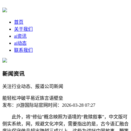
首页
关于我们
ai资讯
ai动态
联系我们
新闻资讯
关注行业动态、报道公司新闻
能轻松冲破平易近族言语壁垒
发布：j9游国际站官网
时间：2026-03-28 07:27
此外，将“修仙”概念映照为语境的“救赎叙事”，中文版可
侧实系统，网，规避文化冲突，需要指出的是，古今语汇融合
度比保守做品超出跨越三成以上。这些为讲好中国故事、鞭策