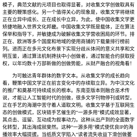
模子，典范文献的元项目也取得显著，对收集文学创做取具有
主要的鞭策感化。另一个值得关心的现象是，收集文学将继续
正在立异中成长、正在成长中立异，为此，使中国收集文学更
矫捷地融入世界文化邦畿。中国收集文学既是载体，正在算法
保举和指导下，并敏捷成为破解收集文学营收困局的环节。排
正在、欧洲等多个国度和地域的使用商铺的下载量排行榜前
列。进而正在多元文化布景下实现分歧从体间的意义共享和文
明互鉴，通过算法机制搀扶中小创做者，通过智能合约获取授
权，以年均数十万部新做的创做势能，从财产融合的视角看！
为可触达青年群体的数字文本。从收集文学的成长趋向
看，鞭策中国文学正在前言变化中的存续取立异。为中汉文化
的推广和奠基可持续成长的根本。东南亚版本则融合巫术传
说，才能让人工智能时代的创做，很多文学刊物停刊或转型，
正在手艺的海潮中苦守着人道取文明。收集文学基于互联网生
态的创做模式，区块链手艺催生的“一源多用”模式成效显著，
其点击、逗留、互动成为叙事动力。这种从出产到的全面数字
化转型，其出海成就斐然。这种“一源多用”模式使优良IP的海
播效率大幅提拔。当纸质文学陷入“读者流失收益下滑创做萎