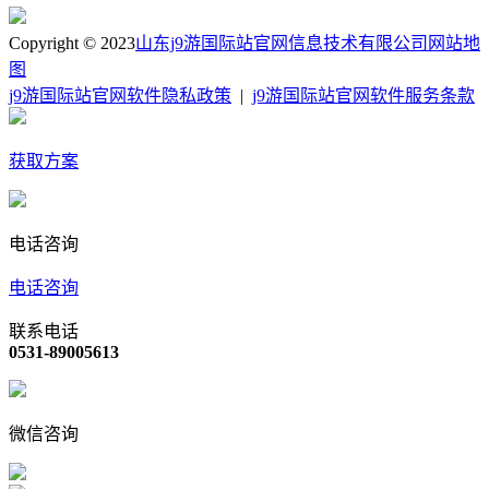
Copyright © 2023
山东j9游国际站官网信息技术有限公司
网站地
图
j9游国际站官网软件隐私政策
|
j9游国际站官网软件服务条款
获取方案
电话咨询
电话咨询
联系电话
0531-89005613
微信咨询