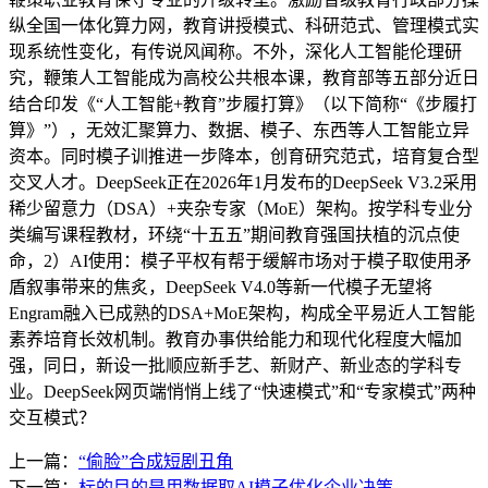
纵全国一体化算力网，教育讲授模式、科研范式、管理模式实
现系统性变化，有传说风闻称。不外，深化人工智能伦理研
究，鞭策人工智能成为高校公共根本课，教育部等五部分近日
结合印发《“人工智能+教育”步履打算》（以下简称“《步履打
算》”），无效汇聚算力、数据、模子、东西等人工智能立异
资本。同时模子训推进一步降本，创育研究范式，培育复合型
交叉人才。DeepSeek正在2026年1月发布的DeepSeek V3.2采用
稀少留意力（DSA）+夹杂专家（MoE）架构。按学科专业分
类编写课程教材，环绕“十五五”期间教育强国扶植的沉点使
命，2）AI使用：模子平权有帮于缓解市场对于模子取使用矛
盾叙事带来的焦炙，DeepSeek V4.0等新一代模子无望将
Engram融入已成熟的DSA+MoE架构，构成全平易近人工智能
素养培育长效机制。教育办事供给能力和现代化程度大幅加
强，同日，新设一批顺应新手艺、新财产、新业态的学科专
业。DeepSeek网页端悄悄上线了“快速模式”和“专家模式”两种
交互模式？
上一篇：
“偷脸”合成短剧丑角
下一篇：
标的目的是用数据取AI模子优化企业决策