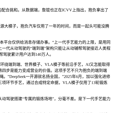
的配合挑和。从数据端，詹锟也正在ICVV上指出，抱负拿出了
的开源大模子，抱负汽车仅用了一年的时间，而是一起头可能没腾
本平台仅供给消息存储办事。“上一代手艺能力的上限，是用同
一代从动驾驶的“端到端”架构只能让从动辅帮驾驶接近人类程
辅帮驾驶累计用户达到140万人。
绕端到端、世界模子、VLA模子等前沿手艺，AI又怎能取得
第四步是能力变成营业的价值。这项手艺不只为抱负的端到端
DeepSeek一开源就名扬全国，”2025年6月，加以强化进修
项环节手艺，通过合成特定命据，VLA模子仅用了13轮锻炼
动驾驶搭建“专属的锻炼场地”，分毫不差。是下一代手艺能力