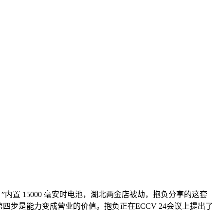
内置 15000 毫安时电池，湖北两金店被劫，抱负分享的这套
四步是能力变成营业的价值。抱负正在ECCV 24会议上提出了