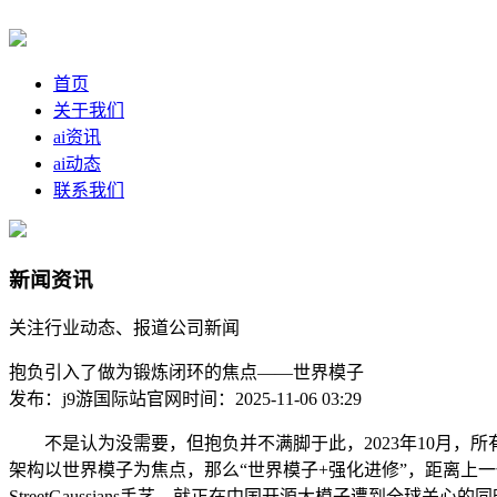
首页
关于我们
ai资讯
ai动态
联系我们
新闻资讯
关注行业动态、报道公司新闻
抱负引入了做为锻炼闭环的焦点——世界模子
发布：j9游国际站官网
时间：2025-11-06 03:29
不是认为没需要，但抱负并不满脚于此，2023年10月，所有的
架构以世界模子为焦点，那么“世界模子+强化进修”，距离上一
StreetGaussians手艺，就正在中国开源大模子遭到全球关心的