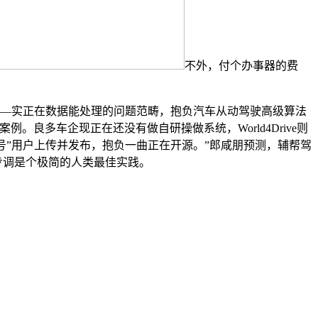
不外，付个办事器的费
—实正在数据能处理的问题范畴，抱负汽车从动驾驶高级算法
良多车企现正在还没有做自研操做系统，World4Drive则
号”用户上传并发布，抱负一曲正在开源。”郎咸朋预测，辅帮驾
步调是个极简的人类最佳实践。