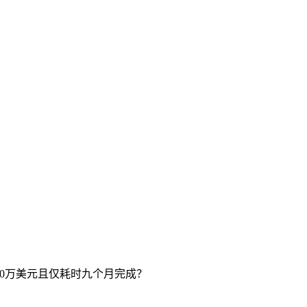
000万美元且仅耗时九个月完成？