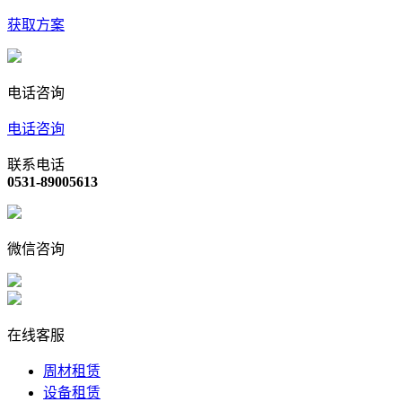
获取方案
电话咨询
电话咨询
联系电话
0531-89005613
微信咨询
在线客服
周材租赁
设备租赁