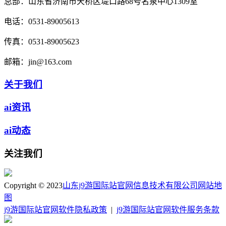
总部：
山东省济南市天桥区堤口路68号名泉中心1309室
电话：
0531-89005613
传真：
0531-89005623
邮箱：
jin@163.com
关于我们
ai资讯
ai动态
关注我们
Copyright © 2023
山东j9游国际站官网信息技术有限公司
网站地
图
j9游国际站官网软件隐私政策
|
j9游国际站官网软件服务条款