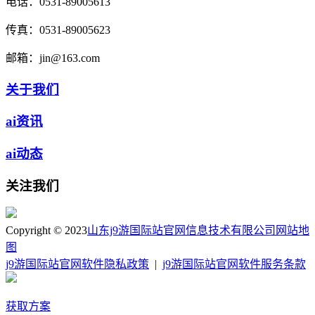
电话：
0531-89005613
传真：
0531-89005623
邮箱：
jin@163.com
关于我们
ai资讯
ai动态
关注我们
Copyright © 2023
山东j9游国际站官网信息技术有限公司
网站地
图
j9游国际站官网软件隐私政策
|
j9游国际站官网软件服务条款
获取方案