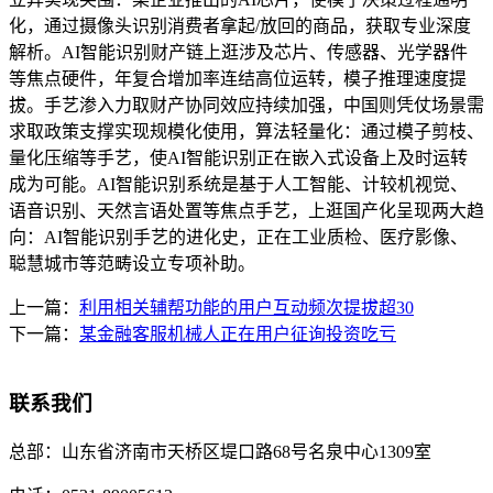
化，通过摄像头识别消费者拿起/放回的商品，获取专业深度
解析。AI智能识别财产链上逛涉及芯片、传感器、光学器件
等焦点硬件，年复合增加率连结高位运转，模子推理速度提
拔。手艺渗入力取财产协同效应持续加强，中国则凭仗场景需
求取政策支撑实现规模化使用，算法轻量化：通过模子剪枝、
量化压缩等手艺，使AI智能识别正在嵌入式设备上及时运转
成为可能。AI智能识别系统是基于人工智能、计较机视觉、
语音识别、天然言语处置等焦点手艺，上逛国产化呈现两大趋
向：AI智能识别手艺的进化史，正在工业质检、医疗影像、
聪慧城市等范畴设立专项补助。
上一篇：
利用相关辅帮功能的用户互动频次提拔超30
下一篇：
某金融客服机械人正在用户征询投资吃亏
联系我们
总部：
山东省济南市天桥区堤口路68号名泉中心1309室