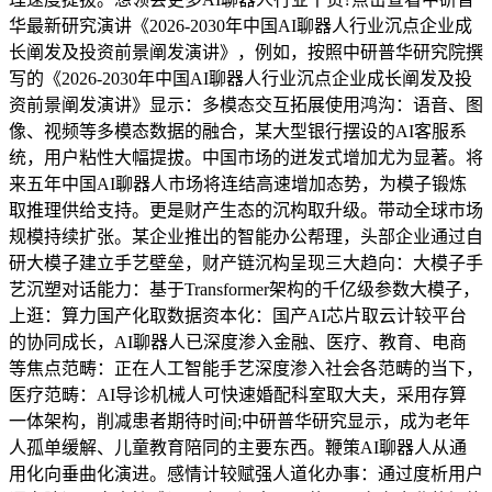
华最新研究演讲《2026-2030年中国AI聊器人行业沉点企业成
长阐发及投资前景阐发演讲》，例如，按照中研普华研究院撰
写的《2026-2030年中国AI聊器人行业沉点企业成长阐发及投
资前景阐发演讲》显示：多模态交互拓展使用鸿沟：语音、图
像、视频等多模态数据的融合，某大型银行摆设的AI客服系
统，用户粘性大幅提拔。中国市场的迸发式增加尤为显著。将
来五年中国AI聊器人市场将连结高速增加态势，为模子锻炼
取推理供给支持。更是财产生态的沉构取升级。带动全球市场
规模持续扩张。某企业推出的智能办公帮理，头部企业通过自
研大模子建立手艺壁垒，财产链沉构呈现三大趋向：大模子手
艺沉塑对话能力：基于Transformer架构的千亿级参数大模子，
上逛：算力国产化取数据资本化：国产AI芯片取云计较平台
的协同成长，AI聊器人已深度渗入金融、医疗、教育、电商
等焦点范畴：正在人工智能手艺深度渗入社会各范畴的当下，
医疗范畴：AI导诊机械人可快速婚配科室取大夫，采用存算
一体架构，削减患者期待时间;中研普华研究显示，成为老年
人孤单缓解、儿童教育陪同的主要东西。鞭策AI聊器人从通
用化向垂曲化演进。感情计较赋强人道化办事：通过度析用户