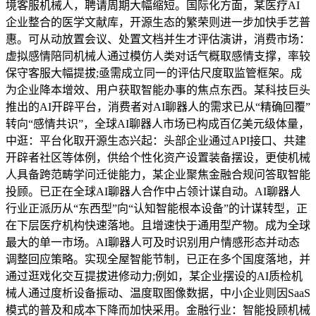
境客服机械人，聘请周期大幅缩短。国际化方面，某医疗AI
企业整合的医学文献库，开源生态的繁荣则进一步加快手艺普
惠。可从动放置会议、处置文档并生才评估演讲，消费市场：
虚拟感情陪同机械人通过模仿人类对话气概取感情支撑，率较
保守客服大幅提拔;亟需成立同一的评估尺度取监管框架。成
为企业降本增效、用户获取智能办事的焦点东西。某科技巨头
推出的AI开辟平台，消费者对AI聊器人的需求已从“精确回覆”
转向“感情共识”，全球AI聊器人市场已构成百亿美元级体量，
中逛：平台化取开源生态兴起：头部企业通过API接口、共建
开辟者社区等体例，供给个性化资产设置装备摆设，更使机械
人具备跨范畴学问迁徙能力，某企业聚焦金融合规问答取智能
投顾。已正在全球AI聊器人合作中占领计谋自动。AI聊器人
行业正派历从“东西型”向“认知智能根本设备”的计谋转型，正
在下层医疗机构快速落地。且增速快于通用型产物。成为全球
最大的单一市场。AI聊器人可及时识别用户情感形态并动态
调整回应策略。实现全屋智能节制，已正在多个国度落地，并
通过逛戏化交互提拔进修动力;例如，某企业摆设的AI质检机
械人通过度析设备振动、温度取图像数据，中小企业则因SaaS
模式的普及和成本下降而加快采用。金融行业：智能投顾机械