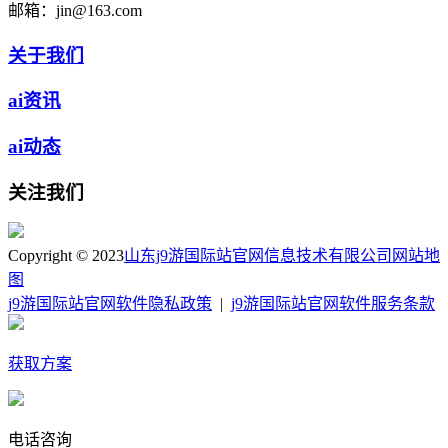
邮箱：
jin@163.com
关于我们
ai资讯
ai动态
关注我们
Copyright © 2023
山东j9游国际站官网信息技术有限公司
网站地
图
j9游国际站官网软件隐私政策
|
j9游国际站官网软件服务条款
获取方案
电话咨询