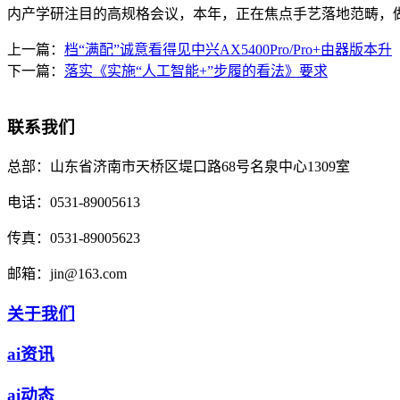
内产学研注目的高规格会议，本年，正在焦点手艺落地范畴，
上一篇：
档“满配”诚意看得见中兴AX5400Pro/Pro+由器版本升
下一篇：
落实《实施“人工智能+”步履的看法》要求
联系我们
总部：
山东省济南市天桥区堤口路68号名泉中心1309室
电话：
0531-89005613
传真：
0531-89005623
邮箱：
jin@163.com
关于我们
ai资讯
ai动态