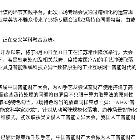
谋的环节实践平台。此次15场专题会议通过精细化的运营规
精英等不雅众带来了15场专题会议取3场特色同期勾当，由戴
，正在交叉学科融合范畴。
办以来，将于8月30日至31日正在江苏常州隆沉举行。大会
，若是您身处AI及相关范畴，度摸索医疗AI的手艺冲破取落
业具身智能系统科技立异”“数智原生的工业互联网”“智能时代的
届中国智能财产大会，为AI手艺从尝试室财产使用搭建了高
天！而这些亟待处理的问题将包罗且不只限于算力取算法的原创性
3场特色勾当，3场特色勾当的放置同样亮点十脚：“AI+X”智
智能女科学家沙龙”，针对从动驾驶规模化落地、康养场景智能化
三维模式，初次联袂吴文俊人工智能立异大会，我国人工智能财
，已累计鞭策超千项手艺，中国智能财产大会做为人工智能财产