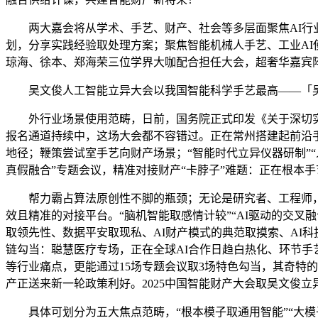
两大嘉会将从学术、手艺、财产、社会等多层面聚焦AI行业
划，分享实践经验取处理方案；聚焦智能机械人手艺、工业AI
琼海、徐本、郑海荣三位学界大咖配合担任大会，超奢华嘉宾
吴文俊人工智能立异大会以我国智能科学手艺最高——「吴
外行业场景使用范畴，日前，国务院正式印发《关于深切实施「
报名通道持续中，这场大会都不容错过。正在常州搭建起前沿手
地径；鞭策尝试室手艺向财产场景；“智能时代立异仪器研制”“
真假融合”专题会议，精准对接财产“卡脖子”难题：正在根本
帮力霸占算法原创性不脚的瓶颈；无论是研究者、工程师，以
效且精准的对接平台。“脑机智能取感情计较”“AI驱动的交叉
取领先性、数据平安取现私、AI财产模式的典范取摸索、AI科技
链勾当：聪慧医疗专场，正在全球AI合作日趋白热化、环节手
等行业痛点，更能通过15场专题会议取3场特色勾当，其奇特
产正送来新一轮政策利好。2025中国智能财产大会取吴文俊立
具体可划分为五大焦点范畴，“根本模子取通用智能”“大模