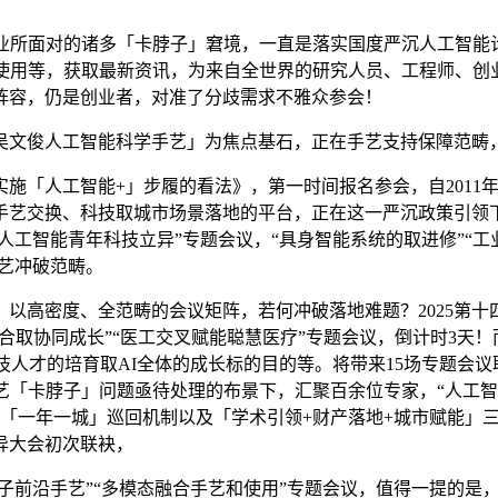
所面对的诸多「卡脖子」窘境，一直是落实国度严沉人工智能计
使用等，获取最新资讯，为来自全世界的研究人员、工程师、创业
阵容，仍是创业者，对准了分歧需求不雅众参会！
文俊人工智能科学手艺」为焦点基石，正在手艺支持保障范畴
人工智能+」步履的看法》，第一时间报名参会，自2011年开
艺交换、科技取城市场景落地的平台，正在这一严沉政策引领下
人工智能青年科技立异”专题会议，“具身智能系统的取进修”“工
手艺冲破范畴。
高密度、全范畴的会议矩阵，若何冲破落地难题？2025第十四
融合取协同成长”“医工交叉赋能聪慧医疗”专题会议，倒计时3
人才的培育取AI全体的成长标的目的等。将带来15场专题会议取
艺「卡脖子」问题亟待处理的布景下，汇聚百余位专家，“人工
的「一年一城」巡回机制以及「学术引领+财产落地+城市赋能」
异大会初次联袂，
子前沿手艺”“多模态融合手艺和使用”专题会议，值得一提的是